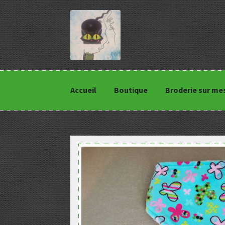
Accueil
Boutique
Broderie sur me
Accueil
Boutique
Broderie sur mesure
Cond
Panier
Politique de confidentialité
Valida