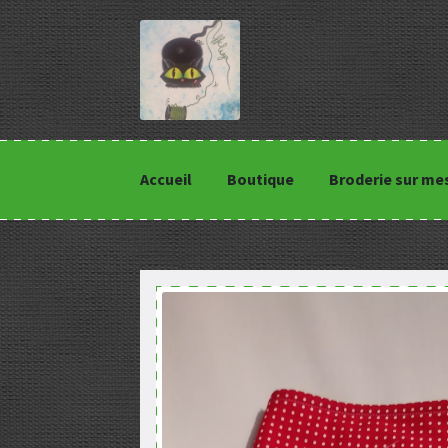
Accueil
Boutique
Broderie sur me
Accueil
Boutique
Broderie sur mesure
Cond
Panier
Politique de confidentialité
Valida