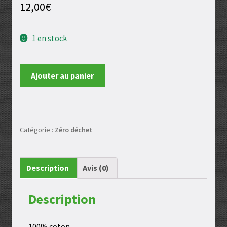
12,00
€
1 en stock
quantité
Ajouter au panier
de
Essuie
tout
Catégorie :
Zéro déchet
Description
Avis (0)
Description
100% coton