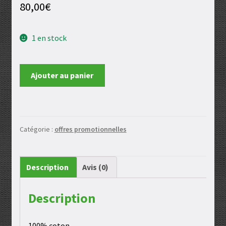
80,00
€
1 en stock
quantité
Ajouter au panier
de
Housse
de
coussin
Catégorie :
offres promotionnelles
Description
Avis (0)
Description
100% coton