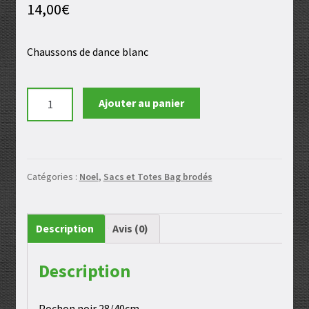
14,00
€
Chaussons de dance blanc
quantité
Ajouter au panier
de
Pochon
noir
Catégories :
Noel
,
Sacs et Totes Bag brodés
Description
Avis (0)
Description
Pochon noir 28/40cm