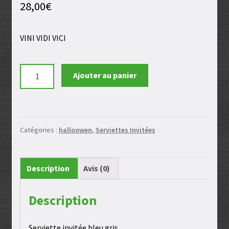
28,00
€
VINI VIDI VICI
quantité
Ajouter au panier
de
Serviette
invité
bleu
Catégories :
halloowen
,
Serviettes Invitées
gris
Description
Avis (0)
Description
Serviette invitée bleu gris