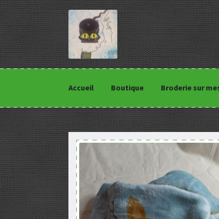
Accueil
Boutique
Broderie sur me
Accueil
Boutique
Broderie sur mesure
Cond
Panier
Politique de confidentialité
Valida