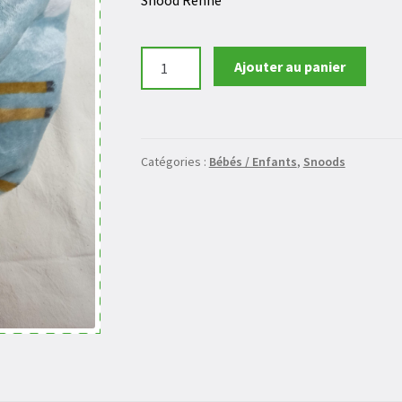
quantité
Ajouter au panier
de
SNOOD
EXTRA
LARGE
Catégories :
Bébés / Enfants
,
Snoods