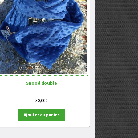
Snood double
30,00
€
Ajouter au panier