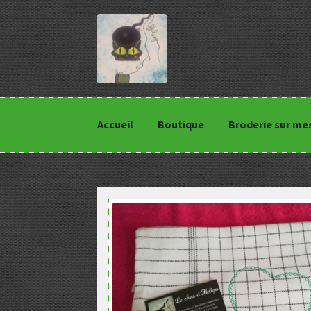
Accueil
Boutique
Broderie sur me
Accueil
Boutique
Broderie sur mesure
Cond
Panier
Politique de confidentialité
Valida