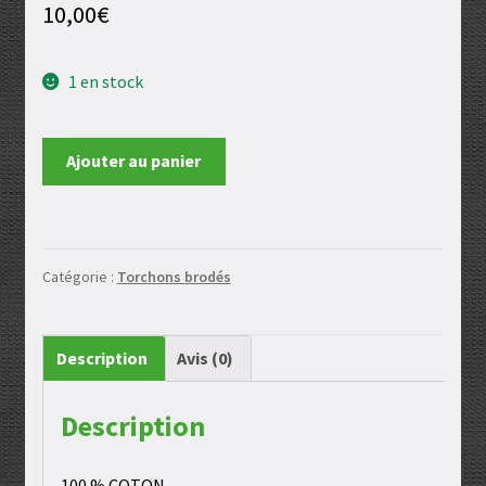
10,00
€
1 en stock
quantité
Ajouter au panier
de
Torchon
OURS
Catégorie :
Torchons brodés
Description
Avis (0)
Description
100 % COTON