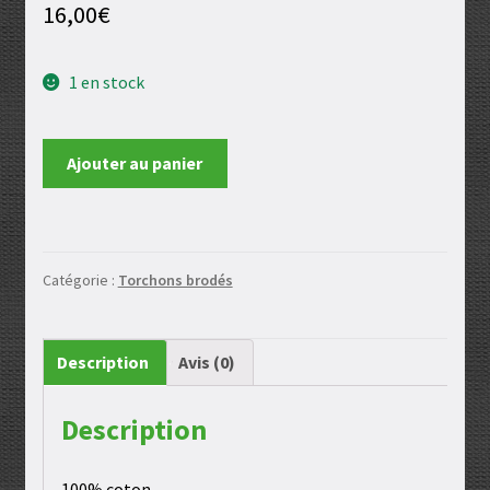
16,00
€
1 en stock
quantité
Ajouter au panier
de
Torchon
Catégorie :
Torchons brodés
Description
Avis (0)
Description
100% coton