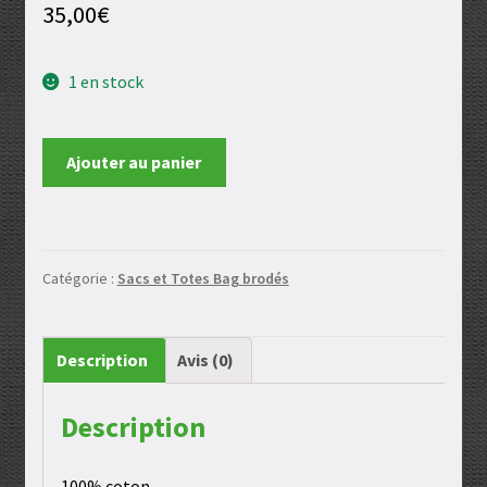
35,00
€
1 en stock
quantité
Ajouter au panier
de
Tote
bag
attrape
Catégorie :
Sacs et Totes Bag brodés
reve
Description
Avis (0)
Description
100% coton