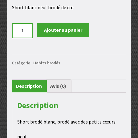
Short blanc neuf brodé de cœ
quantité
Ajouter au panier
de
Short
blanc
neuf
Catégorie :
Habits brodés
Description
Avis (0)
Description
Short brodé blanc, brodé avec des petits cœurs
neuf.