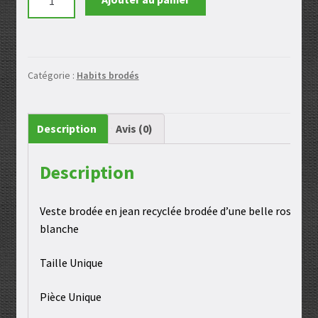
de
Veste
en
jean
Catégorie :
Habits brodés
brodée
Description
Avis (0)
Description
Veste brodée en jean recyclée brodée d’une belle rose
blanche
Taille Unique
Pièce Unique