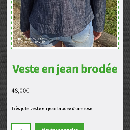
Veste en jean brodée
48,00
€
Très jolie veste en jean brodée d’une rose
quantité
Ajouter au panier