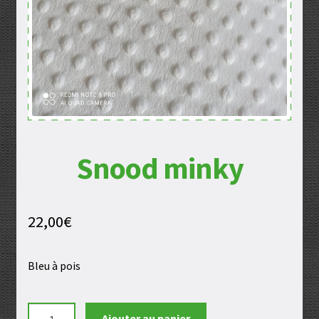
Snood minky
22,00
€
Bleu à pois
quantité
Ajouter au panier