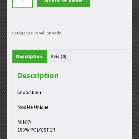
de
Snood
minky
Catégories :
Noel
,
Snoods
Description
Avis (0)
Description
Snood bleu
Modèle Unique
MINKY
100% POLYESTER