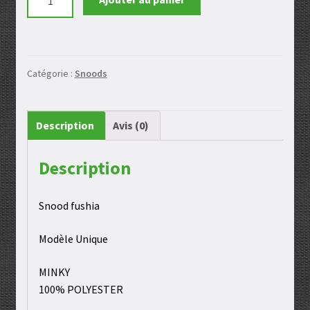
de
Snood
minky
fushia
Catégorie :
Snoods
Description
Avis (0)
Description
Snood fushia
Modèle Unique
MINKY
100% POLYESTER