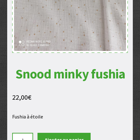
Snood minky fushia
22,00
€
Fushia à étoile
quantité
Ajouter au panier